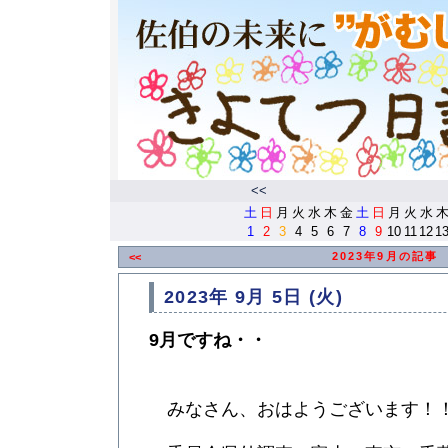
<<
土
日
月
火
水
木
金
土
日
月
火
水
1
2
3
4
5
6
7
8
9
10
11
12
1
2023年9月の記事
<<
2023年 9月 5日 (火)
9月ですね・・
みなさん、おはようございます！