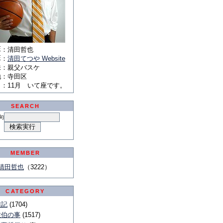
E
：
清田哲也
E
：
清田てつや Website
味
：
親父バスケ
地
：
寺田区
月
：
11月 いて座です。
SEARCH
句
MEMBER
清田哲也
（3222）
CATEGORY
雑記
(1704)
佐伯の事
(1517)