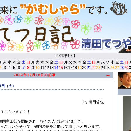
<
2023年10月
月
火
水
木
金
土
日
月
火
水
木
金
土
日
月
火
水
木
金
土
日
月
火
水
木
金
土
日
2
3
4
5
6
7
8
9
10
11
12
13
14
15
16
17
18
19
20
21
22
23
24
25
26
27
28
29
3
2023年10月19日の記事
>>
0日 (火)
by 清田哲也
うございます！！
鶴岡商工祭が開催され、多くの人で賑わいました。
っこもいたそうで、鶴岡の秋を堪能して頂けたと思います。