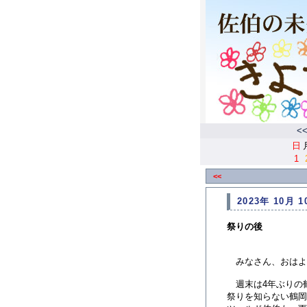
<
日
1
<<
2023年 10月 1
祭りの後
みなさん、おはよ
週末は4年ぶりの
祭りを知らない鶴岡