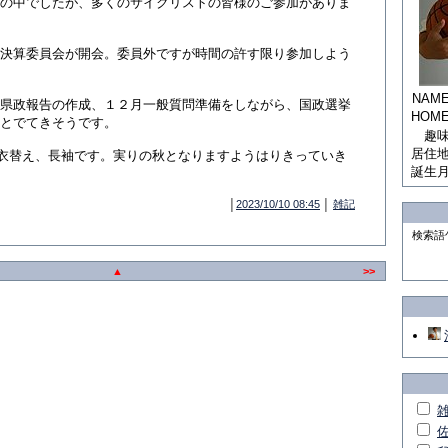
の中でしたが、多くのサイクリストの皆様のご参加がありま
決算委員会が開会。委員外ですが時間の許す限り参加しよう
NAM
県政報告の作成、１２月一般質問準備をしながら、国政選挙
HOM
とでてきそうです。
趣
居住
衣替え、長袖です。実りの秋となりますようはりきっていき
誕生
│
2023/10/10 08:45
│
雑記
検索語
▲
>>