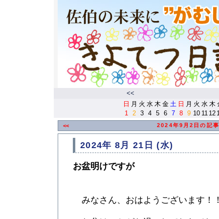
<<
日
月
火
水
木
金
土
日
月
火
水
木
1
2
3
4
5
6
7
8
9
10
11
12
2024年9月2日の記
<<
2024年 8月 21日 (水)
お盆明けですが
みなさん、おはようございます！