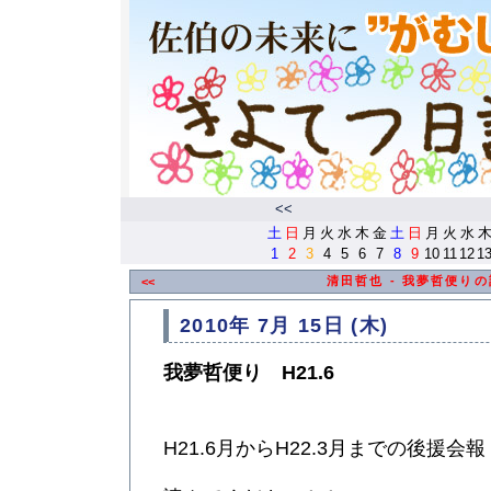
<<
土
日
月
火
水
木
金
土
日
月
火
水
1
2
3
4
5
6
7
8
9
10
11
12
1
清田哲也 - 我夢哲便り
<<
2010年 7月 15日 (木)
我夢哲便り H21.6
H21.6月からH22.3月までの後援