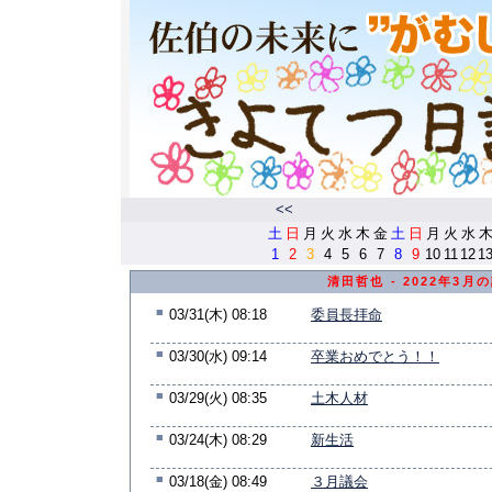
<<
土
日
月
火
水
木
金
土
日
月
火
水
1
2
3
4
5
6
7
8
9
10
11
12
1
清田哲也 - 2022年3月
■
03/31(木) 08:18
委員長拝命
■
03/30(水) 09:14
卒業おめでとう！！
■
03/29(火) 08:35
土木人材
■
03/24(木) 08:29
新生活
■
03/18(金) 08:49
３月議会