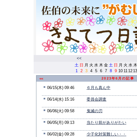
<<
土
日
月
火
水
木
金
土
日
月
火
水
1
2
3
4
5
6
7
8
9
10
11
12
1
2023年6月の記事
<<
■
06/15(木) 09:46
６月も真ん中
■
06/14(水) 15:16
委員会調査
■
06/06(火) 09:58
鬼滅の刃
■
06/05(月) 09:13
当たり前がありがたい
■
06/02(金) 09:28
少子化対策難しい・・