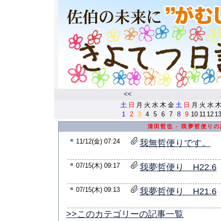
<<
土
日
月
火
水
木
金
土
日
月
火
水
1
2
3
4
5
6
7
8
9
10
11
12
1
清田哲也 - 我夢哲便り
■
11/12(金) 07:24
我無哲便りです。
■
07/15(木) 09:17
我夢哲便り H22.6
■
07/15(木) 09:13
我夢哲便り H21.6
>>このカテゴリーの記事一覧