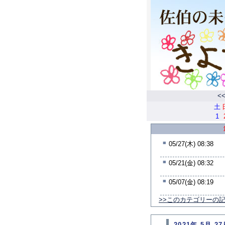
<
土
1
■
05/27(木) 08:38
■
05/21(金) 08:32
■
05/07(金) 08:19
>>このカテゴリーの
2021年 5月 27