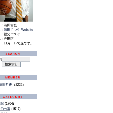
E
：
清田哲也
E
：
清田てつや Website
味
：
親父バスケ
地
：
寺田区
月
：
11月 いて座です。
SEARCH
句
MEMBER
清田哲也
（3222）
CATEGORY
雑記
(1704)
佐伯の事
(1517)