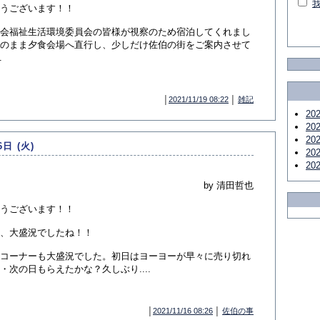
うございます！！
会福祉生活環境委員会の皆様が視察のため宿泊してくれまし
のまま夕食会場へ直行し、少しだけ佐伯の街をご案内させて
.
│
2021/11/19 08:22
│
雑記
20
20
20
6日 (火)
20
20
by 清田哲也
うございます！！
、大盛況でしたね！！
コーナーも大盛況でした。初日はヨーヨーが早々に売り切れ
・次の日もらえたかな？久しぶり....
│
2021/11/16 08:26
│
佐伯の事