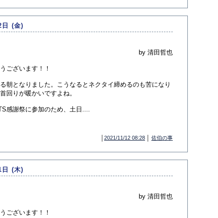
2日 (金)
by 清田哲也
うございます！！
る朝となりました。こうなるとネクタイ締めるのも苦になり
首回りが暖かいですよね。
感謝祭に参加のため、土日....
│
2021/11/12 08:28
│
佐伯の事
1日 (木)
by 清田哲也
うございます！！