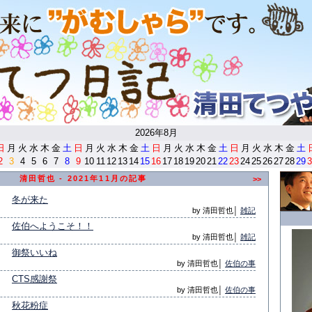
<
2026年8月
日
月
火
水
木
金
土
日
月
火
水
木
金
土
日
月
火
水
木
金
土
日
月
火
水
木
金
土
2
3
4
5
6
7
8
9
10
11
12
13
14
15
16
17
18
19
20
21
22
23
24
25
26
27
28
29
3
清田哲也 - 2021年11月の記事
>>
冬が来た
by 清田哲也│
雑記
佐伯へようこそ！！
by 清田哲也│
雑記
御祭いいね
by 清田哲也│
佐伯の事
CTS感謝祭
by 清田哲也│
佐伯の事
秋花粉症