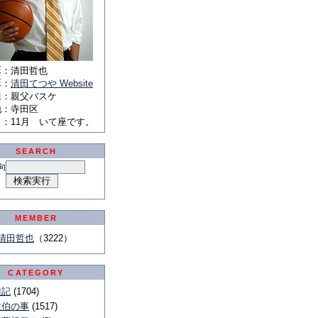
E
：
清田哲也
E
：
清田てつや Website
味
：
親父バスケ
地
：
寺田区
月
：
11月 いて座です。
SEARCH
句
MEMBER
清田哲也
（3222）
CATEGORY
雑記
(1704)
佐伯の事
(1517)