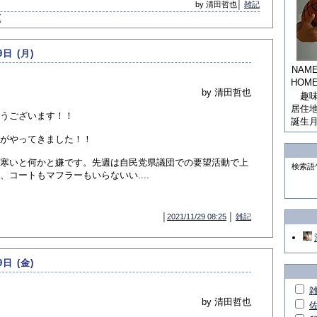
by 清田哲也│
雑記
覧
9日 (月)
NAM
HOM
by 清田哲也
趣
居住
うございます！！
誕生
がやってきました！！
寒いと何かと嫌です。先週は自民党県議団での要望活動で上
検索語
、コートもマフラーもいらないい....
│
2021/11/29 08:25
│
雑記
9日 (金)
by 清田哲也