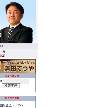
>>
日
月
0
31
SEARCH
句
MEMBER
清田哲也
（3222）