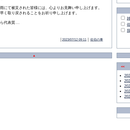
雨にて被災された皆様には、心よりお見舞い申し上げます。
早く取り戻されることをお祈り申し上げます。
表質....
│
2023/07/12 09:11
│
佐伯の事
▲
<<
20
20
20
20
20