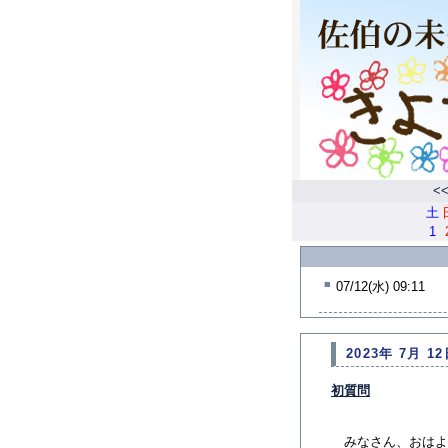
<
土
1
■
07/12(水) 09:11
2023年 7月 12
初質問
みなさん、おはよ