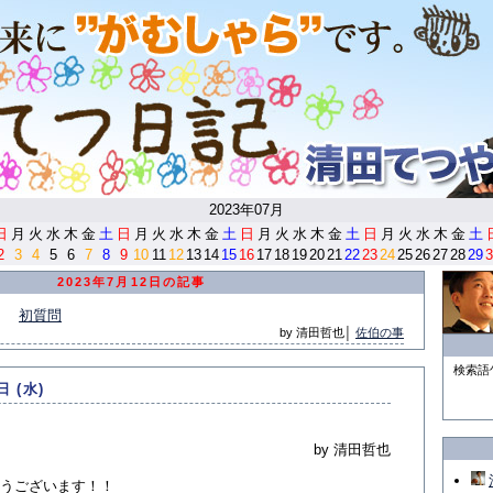
<
2023年07月
日
月
火
水
木
金
土
日
月
火
水
木
金
土
日
月
火
水
木
金
土
日
月
火
水
木
金
土
2
3
4
5
6
7
8
9
10
11
12
13
14
15
16
17
18
19
20
21
22
23
24
25
26
27
28
29
3
2023年7月12日の記事
初質問
by 清田哲也│
佐伯の事
検索語
日 (水)
by 清田哲也
うございます！！