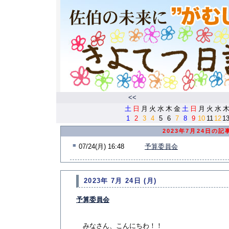
<<
土
日
月
火
水
木
金
土
日
月
火
水
1
2
3
4
5
6
7
8
9
10
11
12
1
2023年7月24日の記
■
07/24(月) 16:48
予算委員会
2023年 7月 24日 (月)
予算委員会
みなさん、こんにちわ！！