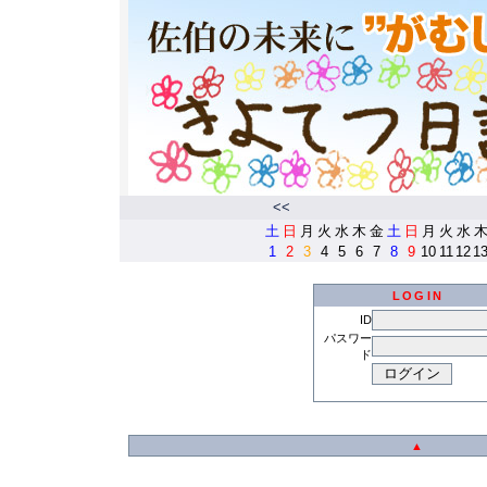
<<
土
日
月
火
水
木
金
土
日
月
火
水
1
2
3
4
5
6
7
8
9
10
11
12
1
LOGIN
ID
パスワー
ド
▲