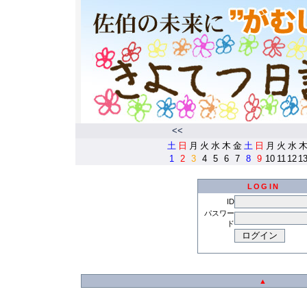
<<
土
日
月
火
水
木
金
土
日
月
火
水
1
2
3
4
5
6
7
8
9
10
11
12
1
LOGIN
ID
パスワー
ド
▲