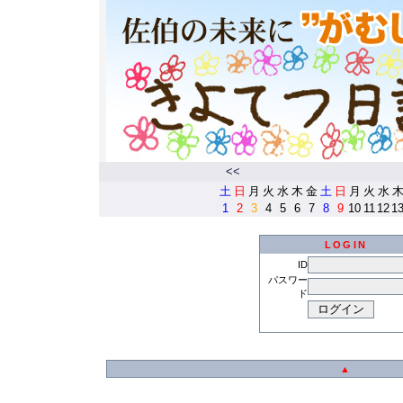
<<
土
日
月
火
水
木
金
土
日
月
火
水
1
2
3
4
5
6
7
8
9
10
11
12
1
LOGIN
ID
パスワー
ド
▲