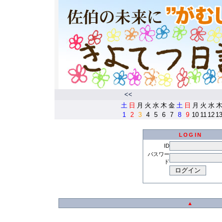
<<
土
日
月
火
水
木
金
土
日
月
火
水
1
2
3
4
5
6
7
8
9
10
11
12
1
LOGIN
ID
パスワー
ド
▲