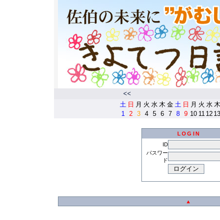
<<
土
日
月
火
水
木
金
土
日
月
火
水
1
2
3
4
5
6
7
8
9
10
11
12
1
LOGIN
ID
パスワー
ド
▲