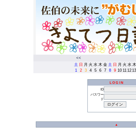
<<
土
日
月
火
水
木
金
土
日
月
火
水
1
2
3
4
5
6
7
8
9
10
11
12
1
LOGIN
ID
パスワー
ド
▲