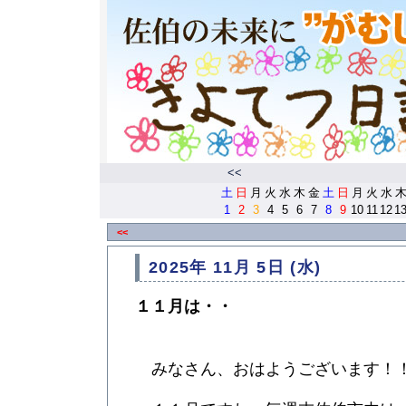
<<
土
日
月
火
水
木
金
土
日
月
火
水
1
2
3
4
5
6
7
8
9
10
11
12
1
<<
2025年 11月 5日 (水)
１１月は・・
みなさん、おはようございます！