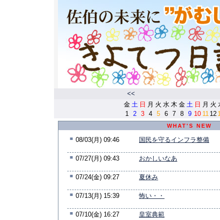
<<
金
土
日
月
火
水
木
金
土
日
月
火
1
2
3
4
5
6
7
8
9
10
11
12
WHAT'S NEW
■
08/03(月) 09:46
国民を守るインフラ整備
■
07/27(月) 09:43
おかしいなあ
■
07/24(金) 09:27
夏休み
■
07/13(月) 15:39
怖い・・
■
07/10(金) 16:27
皇室典範