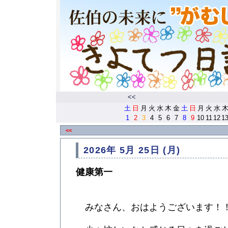
<<
土
日
月
火
水
木
金
土
日
月
火
水
1
2
3
4
5
6
7
8
9
10
11
12
1
<<
2026年 5月 25日 (月)
健康第一
みなさん、おはようございます！