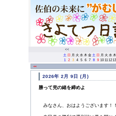
<<
土
日
月
火
水
木
金
土
日
月
火
水
1
2
3
4
5
6
7
8
9
10
11
12
1
<<
2026年 2月 9日 (月)
勝って兜の緒を締めよ
みなさん、おはようございます！